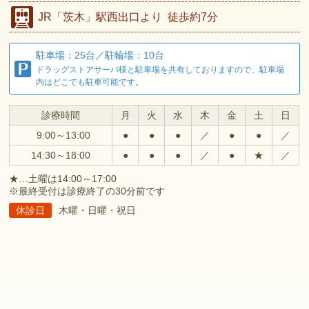
JR
「茨木」駅西出口より
徒歩約7分
駐車場：25台／駐輪場：10台
ドラッグストアサーバ様と駐車場を共有しておりますので、駐車場
内はどこでも駐車可能です。
診療時間
月
火
水
木
金
土
日
9:00～13:00
●
●
●
／
●
●
／
14:30～18:00
●
●
●
／
●
★
／
★…土曜は14:00～17:00
※最終受付は診療終了の30分前です
休診日
木曜・日曜・祝日