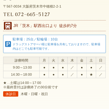
〒567-0034
大阪府茨木市中穂積2-2-1
TEL
072-665-5127
JR
「茨木」駅西出口より
徒歩約7分
駐車場：25台／駐輪場：10台
ドラッグストアサーバ様と駐車場を共有しておりますので、駐車場
内はどこでも駐車可能です。
診療時間
月
火
水
木
金
土
日
9:00～13:00
●
●
●
／
●
●
／
14:30～18:00
●
●
●
／
●
★
／
★…土曜は14:00～17:00
※最終受付は診療終了の30分前です
休診日
木曜・日曜・祝日